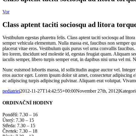
Vor
Class aptent taciti sociosqu ad litora torqu
Vestibulum egestas pharetra felis. Class aptent taciti sociosqu ad lit
semper vehicula elementum. Nulla massa est, faucibus non semper quis,
placerat vitae eros. Vestibulum quis purus vel urna convallis faucibus.
leo lorem, tincidunt sed molestie id, egestas feugiat quam. Aliquam s
iaculis semper, libero turpis semper erat, in dapibus nisi urna vel mi.
Nunc euismod lobortis massa, id sollicitudin augue auctor vel. Integer 
eros auctor eget. Lorem ipsum dolor sit amet, consectetur adipiscing eli
ac adipiscing turpis adipiscing pulvinar. Aliquam erat volutpat. Vivamu
pediatriei
2012-11-27T14:42:55+00:00
November 27th, 2012
|
Kategor
ORDINAČNÍ HODINY
Pondělí: 7.30 – 16
Úterý: 7.30 – 15
Středa: 7.30 – 15
Čtvrtek: 7.30 – 18