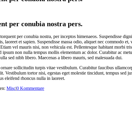
ent per conubia nostra pers.
ora torquent per conubia nostra, per inceptos himenaeos. Suspendisse di
 laoreet et sapien. Suspendisse massa odio, aliquet nec commodo et, ven
 Etiam vel mauris nisi, non vehicula est. Pellentesque habitant morbi tr
ed ipsum non nulla tempus mollis elementum ac dolor. Curabitur ac metu
 Nulla sed nibh libero. Maecenas a libero mauris, sed malesuada dui.
ornare sollicitudin turpis vitae vestibulum. Curabitur faucibus ullamcorp
t. Vestibulum tortor nisi, egestas eget molestie tincidunt, tempus sed ju
s eleifend rhoncus nulla in laoreet.
ien:
Misc
|
0 Kommentare