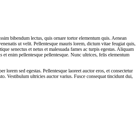
gnissim bibendum lectus, quis ornare tortor elementum quis. Aenean
enatis ut velit. Pellentesque mauris lorem, dictum vitae feugiat quis,
istique senectus et netus et malesuada fames ac turpis egestas. Aliquam
s et enim pellentesque pellentesque. Nunc ultrices, felis elementum
er lorem sed egestas. Pellentesque laoreet auctor eros, et consectetur
sto. Vestibulum ultricies auctor varius. Fusce consequat tincidunt dui,